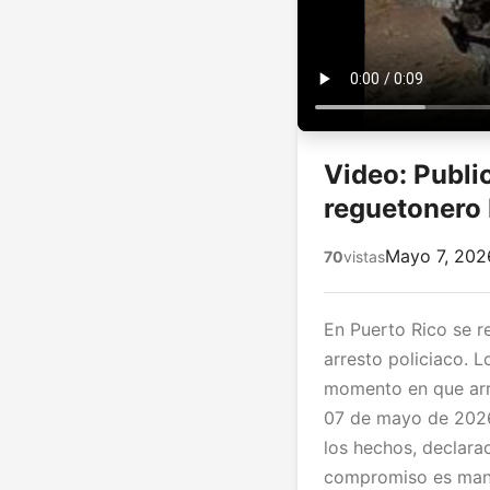
Video: Publi
reguetonero
Mayo 7, 202
70
vistas
En Puerto Rico se r
arresto policiaco. 
momento en que arr
07 de mayo de 2026 
los hechos, declarac
compromiso es mant