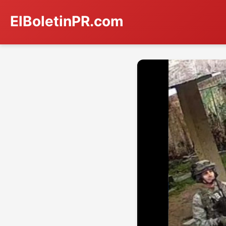
ElBoletinPR.com