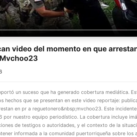
can video del momento en que arresta
 Mvchoo23
6
eportó un suceso que ha generado cobertura mediática. Es
Los hechos que se presentan en este video reportaje: public
estan en pr a reguetonero&nbsp;mvchoo23. Este incident
por nuestro equipo periodístico. La cobertura incluye imá
iones de testigos o autoridades, y el contexto de la situac
ener informada a la comunidad puertorriqueña sobre los 