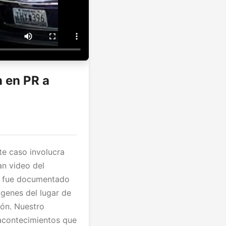
n en PR a
te caso involucra
an video del
e fue documentado
genes del lugar de
ión. Nuestro
acontecimientos que