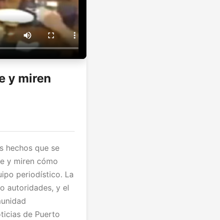
e y miren
os hechos que se
te y miren cómo
po periodístico. La
o autoridades, y el
munidad
ticias de Puerto