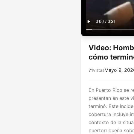
Video: Hombr
cómo termin
Mayo 9, 202
71
vistas
En Puerto Rico se 
presentan en este v
terminó. Este incid
cobertura incluye i
contexto de la sit
puertorriqueña sobr