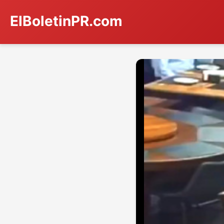
ElBoletinPR.com