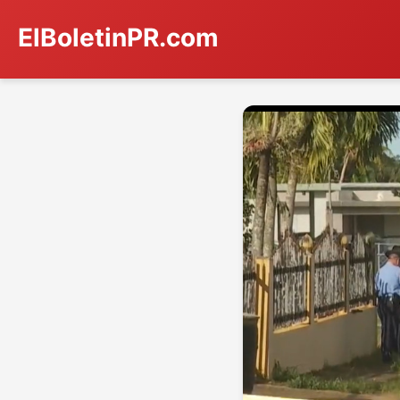
ElBoletinPR.com