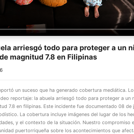
ela arriesgó todo para proteger a un n
de magnitud 7.8 en Filipinas
26
reportó un suceso que ha generado cobertura mediática. L
ideo reportaje: la abuela arriesgó todo para proteger a un 
ud 7.8 en filipinas. Este incidente fue documentado 08 de
odístico. La cobertura incluye imágenes del lugar de los he
idades, y el contexto de la situación. Nuestro compromiso
nidad puertorriqueña sobre los acontecimientos que afect