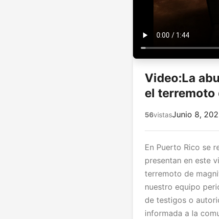
Video:La abu
el terremoto 
Junio 8, 20
56
vistas
En Puerto Rico se 
presentan en este v
terremoto de magnit
nuestro equipo peri
de testigos o autor
informada a la comu