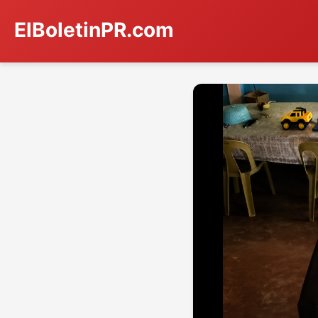
ElBoletinPR.com