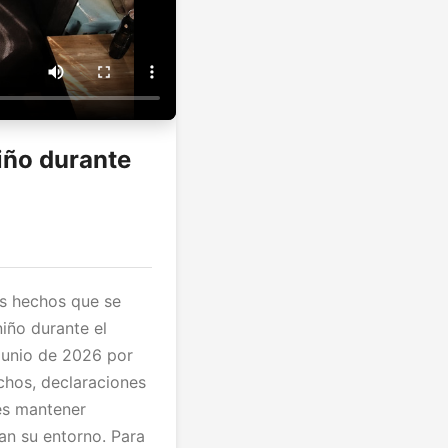
iño durante
os hechos que se
niño durante el
 junio de 2026 por
chos, declaraciones
 es mantener
an su entorno. Para