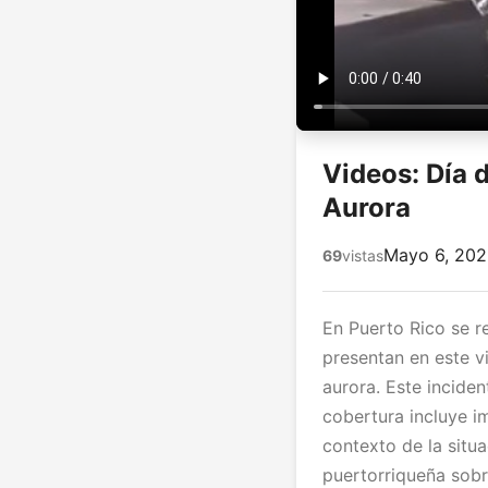
Videos: Día 
Aurora
Mayo 6, 20
69
vistas
En Puerto Rico se 
presentan en este v
aurora. Este incide
cobertura incluye i
contexto de la sit
puertorriqueña sobr