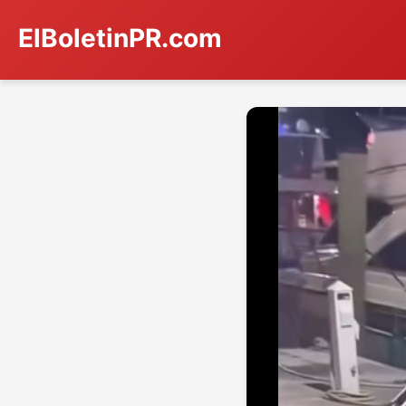
ElBoletinPR.com