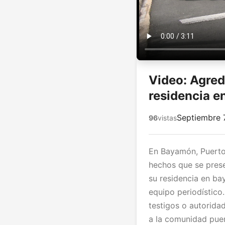
Video: Agre
residencia 
Septiembre 
96
vistas
En Bayamón, Puerto 
hechos que se pres
su residencia en b
equipo periodístico
testigos o autorida
a la comunidad puer