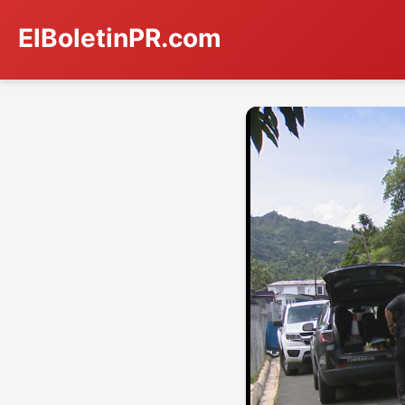
ElBoletinPR.com