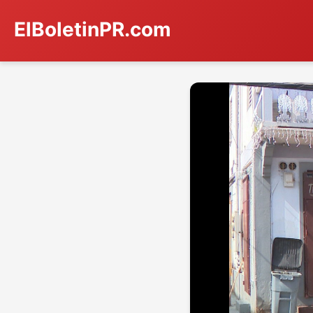
ElBoletinPR.com