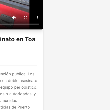
inato en Toa
ención pública. Los
o en doble asesinato
equipo periodístico.
os o autoridades, y
comunidad
ticias de Puerto