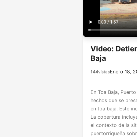
Video: Detie
Baja
Enero 18, 
144
vistas
En Toa Baja, Puerto
hechos que se prese
en toa baja. Este i
La cobertura incluy
el contexto de la s
puertorriqueña sobr