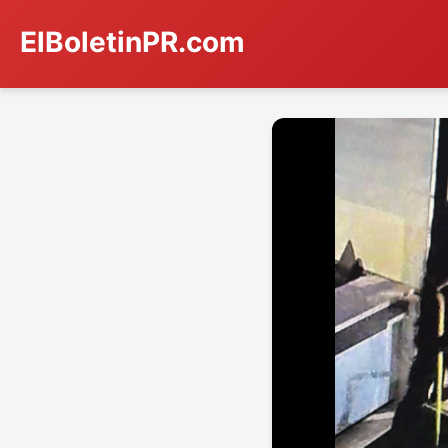
ElBoletinPR.com