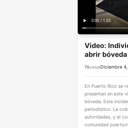
Video: Indivi
abrir bóveda
Diciembre 4
75
vistas
En Puerto Rico se 
presentan en este vi
bóveda. Este incid
periodístico. La co
autoridades, y el c
comunidad puertorri