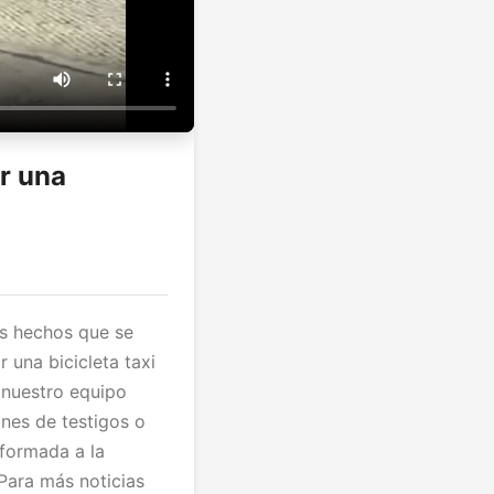
r una
os hechos que se
 una bicicleta taxi
 nuestro equipo
ones de testigos o
nformada a la
Para más noticias