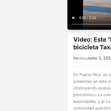
Video: Este 
bicicleta Ta
Junio 2, 20
54
vistas
En Puerto Rico se 
presentan en este vi
obstruyendo aceras
periodístico. La co
autoridades, y el c
comunidad puertorri