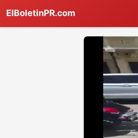
ElBoletinPR.com