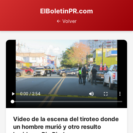
ElBoletinPR.com
← Volver
Video de la escena del tiroteo donde
un hombre murió y otro resulto