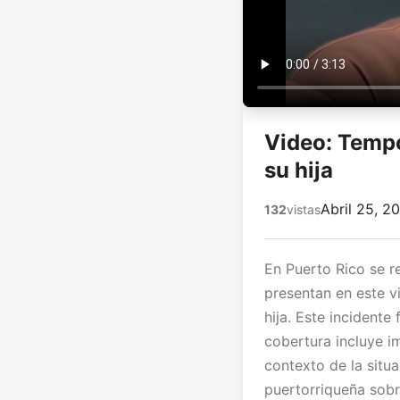
Video: Tempo
su hija
Abril 25, 2
132
vistas
En Puerto Rico se 
presentan en este v
hija. Este incident
cobertura incluye i
contexto de la sit
puertorriqueña sobr