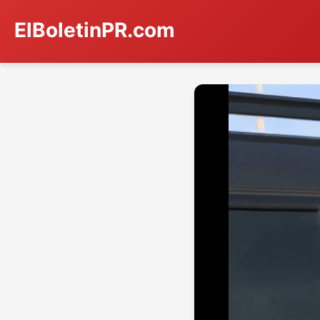
ElBoletinPR.com