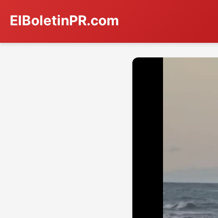
ElBoletinPR.com