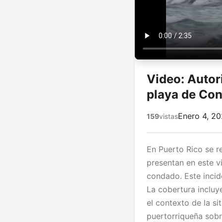
Video: Autor
playa de Co
Enero 4, 2
159
vistas
En Puerto Rico se 
presentan en este v
condado. Este inci
La cobertura incluy
el contexto de la s
puertorriqueña sobr