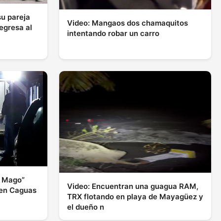
su pareja
Video: Mangaos dos chamaquitos
egresa al
intentando robar un carro
l Mago”
Video: Encuentran una guagua RAM,
 en Caguas
TRX flotando en playa de Mayagüez y
el dueño n