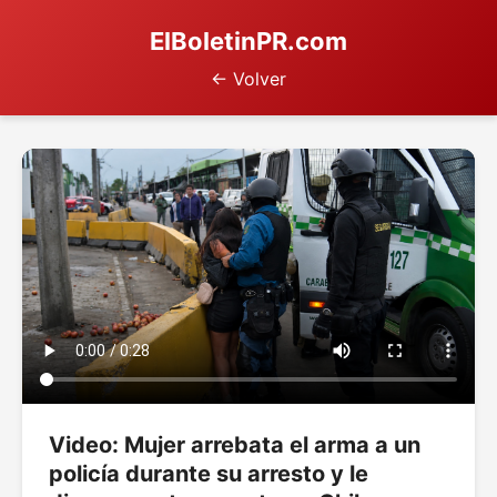
ElBoletinPR.com
← Volver
Video: Mujer arrebata el arma a un
policía durante su arresto y le