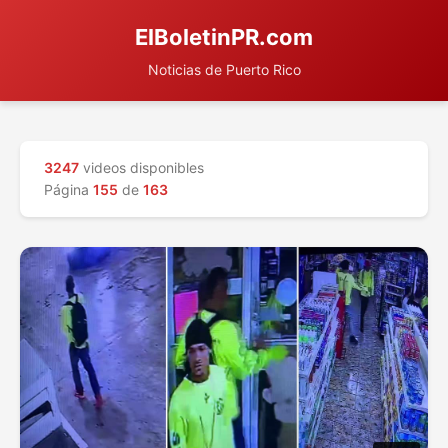
ElBoletinPR.com
Noticias de Puerto Rico
3247
videos disponibles
Página
155
de
163